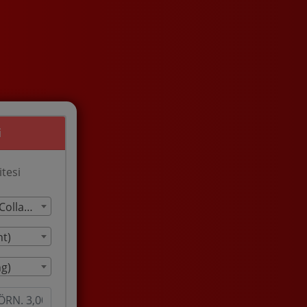
i
itesi
Üniversite (University / Collage)
t)
ng)