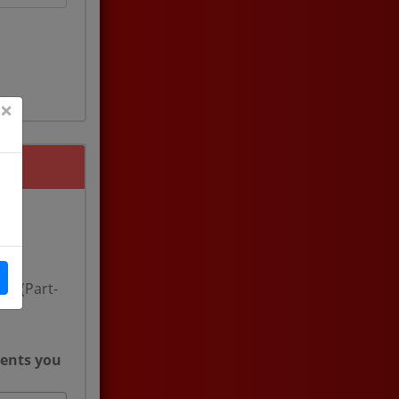
×
su (Part-
ments you