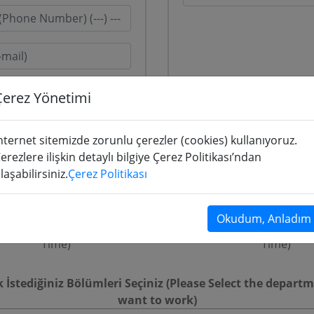
Çerez Yönetimi
Başvuru Bilgileri
nternet sitemizde zorunlu çerezler (cookies) kullanıyoruz.
erezlere ilişkin detaylı bilgiye Çerez Politikası’ndan
laşabilirsiniz.
Çerez Politikası
(Management Trainee)
Staj (InternShip)
Okudum, Anladım
amanlı İş Başvurusu (Full-
Yarı Zamanlı İş Başvuru
Time)
Time)
 İstediğiniz Bölümleri Seçiniz (Please Select the depart
want to work)