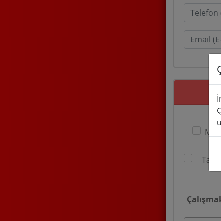
İ
Ç
u
MT 
Tam Z
Çalışmak